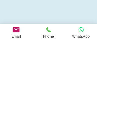
Email
Phone
WhatsApp
E.G.S SYSTEMS
egs.systems1@gmail.com
שרות לקוחות ותמיכה טכנית
24 שעות ביממה
חייגו -
052-9271126
כי אנחנו מבטיחים אבטחה מרבית